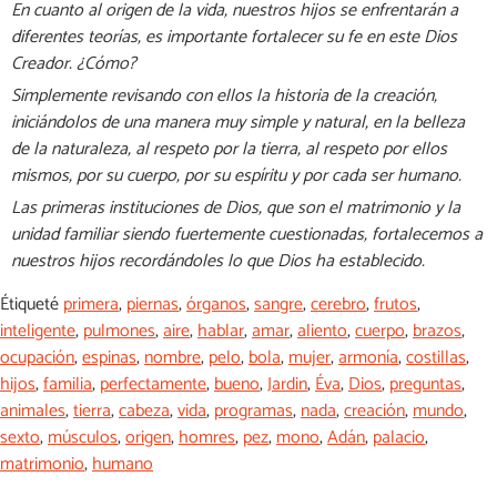
En cuanto al origen de la vida, nuestros hijos se enfrentarán a
diferentes teorías, es importante fortalecer su fe en este Dios
Creador. ¿Cómo?
Simplemente revisando con ellos la historia de la creación,
iniciándolos de una manera muy simple y natural, en la belleza
de la naturaleza, al respeto por la tierra, al respeto por ellos
mismos, por su cuerpo, por su espíritu y por cada ser humano.
Las primeras instituciones de Dios, que son el matrimonio y la
unidad familiar siendo fuertemente cuestionadas, fortalecemos a
nuestros hijos recordándoles lo que Dios ha establecido.
Étiqueté
primera
,
piernas
,
órganos
,
sangre
,
cerebro
,
frutos
,
inteligente
,
pulmones
,
aire
,
hablar
,
amar
,
aliento
,
cuerpo
,
brazos
,
ocupación
,
espinas
,
nombre
,
pelo
,
bola
,
mujer
,
armonía
,
costillas
,
hijos
,
familia
,
perfectamente
,
bueno
,
Jardin
,
Éva
,
Dios
,
preguntas
,
animales
,
tierra
,
cabeza
,
vida
,
programas
,
nada
,
creación
,
mundo
,
sexto
,
músculos
,
origen
,
homres
,
pez
,
mono
,
Adán
,
palacio
,
matrimonio
,
humano