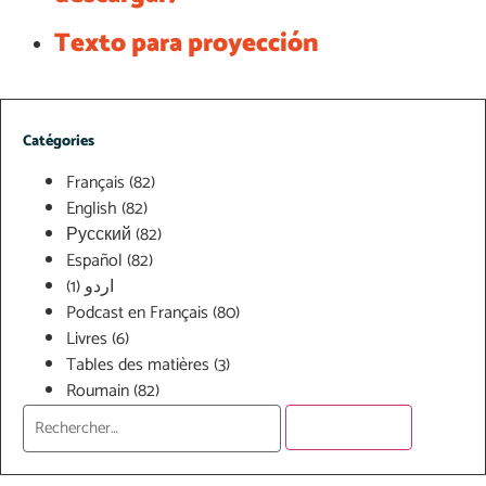
Texto para proyección
Catégories
Français
(82)
English
(82)
Русский
(82)
Español
(82)
(1)
اردو
Podcast en Français
(80)
Livres
(6)
Tables des matières
(3)
Roumain
(82)