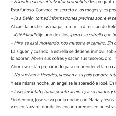
– ¿Dónde nacerá el Salvador prometido?
les pregunta.
Está furioso. Convoca en secreto a los magos y les pre
– Id a Belén, tomad informaciones precisas sobre el p
Al caer la noche, los magos toman la dirección de Belé
– ¡Oh! ¡Mirad!
dijo uno de ellos,
¡pero esa estrella que b
– Mira, se está moviendo, nos muestra el camino. Sin 
La siguen y cuando la estrella se detiene, inmóvil sobr
lo adoran. Abren sus cofres y sacan sus tesoros: oro, in
Ahora se están preparando para emprender el largo ca
– No vuelvan a Herodes, vuelvan a su país por otra rut
Y esa misma noche, un ángel se le apareció a José. En u
– José, levántate, toma pronto al niño y a su madre, y 
Sin demora, José se va por la noche con María y Jesús.
y es en Nazaret donde los encontraremos en nuestras 