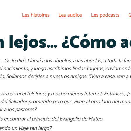
Les histoires
Les audios
Les podcasts
Q
n lejos… ¿Cómo a
s lo diré. Llamé a los abuelos, a las abuelas, a toda la fam
acimiento, y luego escribimos lindas tarjetas, enviamos fo
. Solíamos decirles a nuestros amigos: “¡Ven a casa, ven a v
e correos ni el teléfono, y mucho menos Internet. Entonces, 
 del Salvador prometido pero que viven al otro lado del mu
r a los pastores?
s encontrar al principio del Evangelio de Mateo.
endo un viaje tan largo?