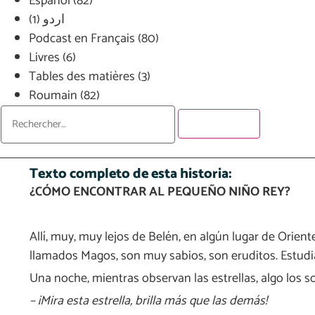
Español
(82)
(1)
اردو
Podcast en Français
(80)
Livres
(6)
Tables des matières
(3)
Roumain
(82)
Texto completo de esta historia:​
¿CÓMO ENCONTRAR AL PEQUEÑO NIÑO REY?
Allí, muy, muy lejos de Belén, en algún lugar de Orie
llamados Magos, son muy sabios, son eruditos. Estudia
Una noche, mientras observan las estrellas, algo los s
– ¡Mira esta estrella, brilla más que las demás!