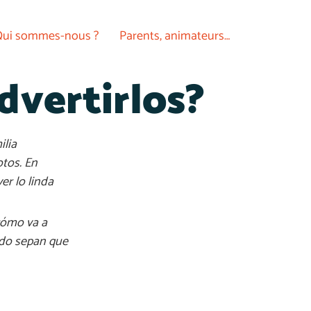
ui sommes-nous ?
Parents, animateurs…
dvertirlos?
ilia
tos. En
er lo linda
¿cómo va a
ndo sepan que