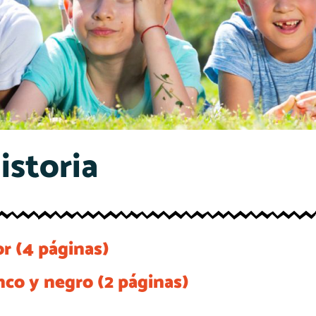
istoria
or (4 páginas)
nco y negro (2 páginas)