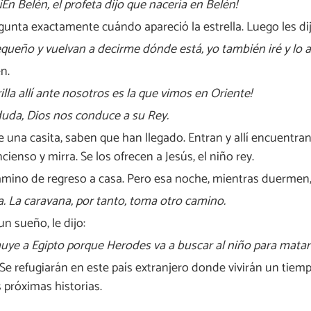
¡En Belén, el profeta dijo que nacería en Belén!
gunta exactamente cuándo apareció la estrella. Luego les dij
equeño y vuelvan a decirme dónde está, yo también iré y lo 
n.
rilla allí ante nosotros es la que vimos en Oriente!
duda, Dios nos conduce a su Rey.
e una casita, saben que han llegado. Entran y allí encuentran 
cienso y mirra. Se los ofrecen a Jesús, el niño rey.
mino de regreso a casa. Pero esa noche, mientras duermen, 
a. La caravana, por tanto, toma otro camino.
n sueño, le dijo:
huye a Egipto porque Herodes va a buscar al niño para matarl
 Se refugiarán en este país extranjero donde vivirán un tiem
próximas historias.