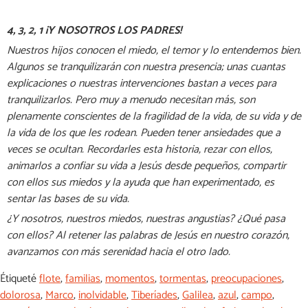
4, 3, 2, 1 ¡Y NOSOTROS LOS PADRES!
Nuestros hijos conocen el miedo, el temor y lo entendemos bien.
Algunos se tranquilizarán con nuestra presencia; unas cuantas
explicaciones o nuestras intervenciones bastan a veces para
tranquilizarlos. Pero muy a menudo necesitan más, son
plenamente conscientes de la fragilidad de la vida, de su vida y de
la vida de los que les rodean. Pueden tener ansiedades que a
veces se ocultan. Recordarles esta historia, rezar con ellos,
animarlos a confiar su vida a Jesús desde pequeños, compartir
con ellos sus miedos y la ayuda que han experimentado, es
sentar las bases de su vida.
¿Y nosotros, nuestros miedos, nuestras angustias? ¿Qué pasa
con ellos? Al retener las palabras de Jesús en nuestro corazón,
avanzamos con más serenidad hacia el otro lado.
Étiqueté
flote
,
familias
,
momentos
,
tormentas
,
preocupaciones
,
dolorosa
,
Marco
,
inolvidable
,
Tiberíades
,
Galilea
,
azul
,
campo
,