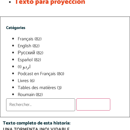
Texto para proyección
Catégories
Français
(82)
English
(82)
Русский
(82)
Español
(82)
(1)
اردو
Podcast en Français
(80)
Livres
(6)
Tables des matières
(3)
Roumain
(82)
Texto completo de esta historia:​
UNA TORMENTA INOLVIDABLE