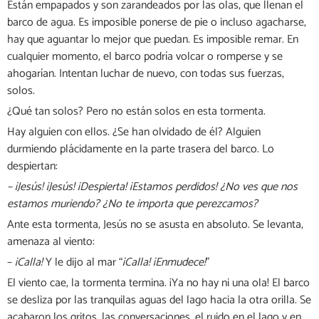
Están empapados y son zarandeados por las olas, que llenan el
barco de agua. Es imposible ponerse de pie o incluso agacharse,
hay que aguantar lo mejor que puedan. Es imposible remar. En
cualquier momento, el barco podría volcar o romperse y se
ahogarían. Intentan luchar de nuevo, con todas sus fuerzas,
solos.
¿Qué tan solos? Pero no están solos en esta tormenta.
Hay alguien con ellos. ¿Se han olvidado de él? Alguien
durmiendo plácidamente en la parte trasera del barco. Lo
despiertan:
– ¡Jesús! ¡Jesús! ¡Despierta! ¡Estamos perdidos! ¿No ves que nos
estamos muriendo? ¿No te importa que perezcamos?
Ante esta tormenta, Jesús no se asusta en absoluto. Se levanta,
amenaza al viento:
–
¡Calla!
Y le dijo al mar “
¡Calla! ¡Enmudece!
”
El viento cae, la tormenta termina. ¡Ya no hay ni una ola! El barco
se desliza por las tranquilas aguas del lago hacia la otra orilla. Se
acabaron los gritos, las conversaciones, el ruido en el lago y en