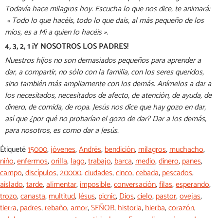
Todavía hace milagros hoy. Escucha lo que nos dice, te animará:
« Todo lo que hacéis, todo lo que dais, al más pequeño de los
míos, es a Mi a quien lo hacéis ».
4, 3, 2, 1 ¡Y NOSOTROS LOS PADRES!
Nuestros hijos no son demasiados pequeños para aprender a
dar, a compartir, no sólo con la familia, con los seres queridos,
sino también más ampliamente con los demás. Anímelos a dar a
los necesitados, necesitados de afecto, de atención, de ayuda, de
dinero, de comida, de ropa. Jesús nos dice que hay gozo en dar,
así que ¿por qué no probarían el gozo de dar? Dar a los demás,
para nosotros, es como dar a Jesús.
Étiqueté
15000
,
jóvenes
,
Andrés
,
bendición
,
milagros
,
muchacho
,
nińo
,
enfermos
,
orilla
,
lago
,
trabajo
,
barca
,
medio
,
dinero
,
panes
,
campo
,
discípulos
,
20000
,
ciudades
,
cinco
,
cebada
,
pescados
,
aislado
,
tarde
,
alimentar
,
imposible
,
conversación
,
filas
,
esperando
,
trozo
,
canasta
,
multitud
,
Jésus
,
picnic
,
Dios
,
cielo
,
pastor
,
ovejas
,
tierra
,
padres
,
rebaño
,
amor
,
SEÑOR
,
historia
,
hierba
,
corazón
,