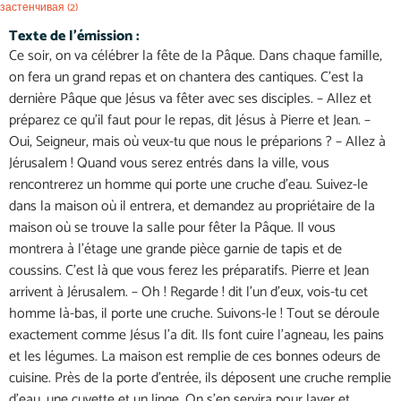
застенчивая
(2)
Texte de l'émission :
Ce soir, on va célébrer la fête de la Pâque. Dans chaque famille,
on fera un grand repas et on chantera des cantiques. C’est la
dernière Pâque que Jésus va fêter avec ses disciples. – Allez et
préparez ce qu’il faut pour le repas, dit Jésus à Pierre et Jean. –
Oui, Seigneur, mais où veux-tu que nous le préparions ? – Allez à
Jérusalem ! Quand vous serez entrés dans la ville, vous
rencontrerez un homme qui porte une cruche d’eau. Suivez-le
dans la maison où il entrera, et demandez au propriétaire de la
maison où se trouve la salle pour fêter la Pâque. Il vous
montrera à l’étage une grande pièce garnie de tapis et de
coussins. C’est là que vous ferez les préparatifs. Pierre et Jean
arrivent à Jérusalem. – Oh ! Regarde ! dit l’un d’eux, vois-tu cet
homme là-bas, il porte une cruche. Suivons-le ! Tout se déroule
exactement comme Jésus l’a dit. Ils font cuire l’agneau, les pains
et les légumes. La maison est remplie de ces bonnes odeurs de
cuisine. Près de la porte d’entrée, ils déposent une cruche remplie
d’eau, une cuvette et un linge. On s’en servira pour laver et