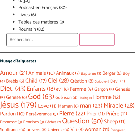
(1)
اردو
Podcast en Français
(80)
Livres
(6)
Tables des matières
(3)
Roumain
(82)
Nuage d’étiquettes
Amour
(21)
Animals
(10)
Animaux
(7)
Berger
(6)
Boy
Baptême
(3)
Ciel
(28)
Child
(17)
Création
(8)
Brebis
(6)
(4)
Devil
(4)
Curiosité
(1)
Dieu
(43)
Enfants
(18)
Femme
(9)
evil
(6)
Garçon
(5)
Genesis
God
(63)
Homme
(12)
(5)
Genèse
(6)
Guérison
(4)
Healing
(1)
Jésus
(179)
Miracle
(28)
man
(23)
Love
(11)
Maman
(6)
Pierre
(22)
Prier
(11)
Prière
(11)
Pardon
(10)
Persévérance
(5)
Question
(50)
Sheep
(11)
Promesse
(3)
Promises
(3)
Péchés
(2)
woman
(11)
Vin
(8)
univers
(6)
Souffrance
(4)
Universe
(4)
Évangiles
(1)