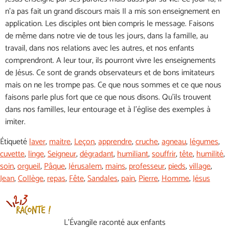
n’a pas fait un grand discours mais Il a mis son enseignement en
application. Les disciples ont bien compris le message. Faisons
de même dans notre vie de tous les jours, dans la famille, au
travail, dans nos relations avec les autres, et nos enfants
comprendront. A leur tour, ils pourront vivre les enseignements
de Jésus. Ce sont de grands observateurs et de bons imitateurs
mais on ne les trompe pas. Ce que nous sommes et ce que nous
faisons parle plus fort que ce que nous disons. Qu’ils trouvent
dans nos familles, leur entourage et à l’église des exemples à
imiter.
Étiqueté
laver
,
maitre
,
Leçon
,
apprendre
,
cruche
,
agneau
,
légumes
,
cuvette
,
linge
,
Seigneur
,
dégradant
,
humiliant
,
souffrir
,
tête
,
humilité
,
soin
,
orgueil
,
Pâque
,
Jérusalem
,
mains
,
professeur
,
pieds
,
village
,
Jean
,
Collège
,
repas
,
Fête
,
Sandales
,
pain
,
Pierre
,
Homme
,
Jésus
L’Évangile raconté aux enfants