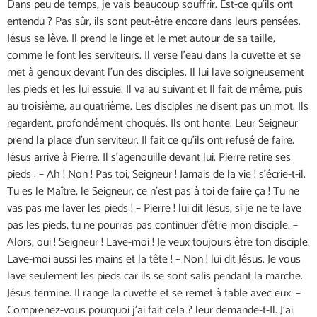
Dans peu de temps, je vais beaucoup souffrir. Est-ce qu’ils ont
entendu ? Pas sûr, ils sont peut-être encore dans leurs pensées.
Jésus se lève. Il prend le linge et le met autour de sa taille,
comme le font les serviteurs. Il verse l’eau dans la cuvette et se
met à genoux devant l’un des disciples. Il lui lave soigneusement
les pieds et les lui essuie. Il va au suivant et Il fait de même, puis
au troisième, au quatrième. Les disciples ne disent pas un mot. Ils
regardent, profondément choqués. Ils ont honte. Leur Seigneur
prend la place d’un serviteur. Il fait ce qu’ils ont refusé de faire.
Jésus arrive à Pierre. Il s’agenouille devant lui. Pierre retire ses
pieds : – Ah ! Non ! Pas toi, Seigneur ! Jamais de la vie ! s’écrie-t-il.
Tu es le Maître, le Seigneur, ce n’est pas à toi de faire ça ! Tu ne
vas pas me laver les pieds ! – Pierre ! lui dit Jésus, si je ne te lave
pas les pieds, tu ne pourras pas continuer d’être mon disciple. –
Alors, oui ! Seigneur ! Lave-moi ! Je veux toujours être ton disciple.
Lave-moi aussi les mains et la tête ! – Non ! lui dit Jésus. Je vous
lave seulement les pieds car ils se sont salis pendant la marche.
Jésus termine. Il range la cuvette et se remet à table avec eux. –
Comprenez-vous pourquoi j’ai fait cela ? leur demande-t-Il. J’ai