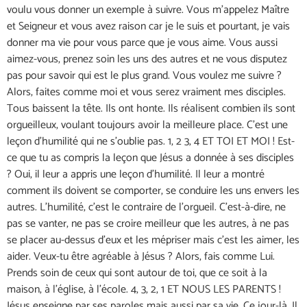
voulu vous donner un exemple à suivre. Vous m’appelez Maître
et Seigneur et vous avez raison car je le suis et pourtant, je vais
donner ma vie pour vous parce que je vous aime. Vous aussi
aimez-vous, prenez soin les uns des autres et ne vous disputez
pas pour savoir qui est le plus grand. Vous voulez me suivre ?
Alors, faites comme moi et vous serez vraiment mes disciples.
Tous baissent la tête. Ils ont honte. Ils réalisent combien ils sont
orgueilleux, voulant toujours avoir la meilleure place. C’est une
leçon d’humilité qui ne s’oublie pas. 1, 2 3, 4 ET TOI ET MOI ! Est-
ce que tu as compris la leçon que Jésus a donnée à ses disciples
? Oui, il leur a appris une leçon d’humilité. Il leur a montré
comment ils doivent se comporter, se conduire les uns envers les
autres. L’humilité, c’est le contraire de l’orgueil. C’est-à-dire, ne
pas se vanter, ne pas se croire meilleur que les autres, à ne pas
se placer au-dessus d’eux et les mépriser mais c’est les aimer, les
aider. Veux-tu être agréable à Jésus ? Alors, fais comme Lui.
Prends soin de ceux qui sont autour de toi, que ce soit à la
maison, à l’église, à l’école. 4, 3, 2, 1 ET NOUS LES PARENTS !
Jésus enseigne par ses paroles mais aussi par sa vie. Ce jour-là, Il