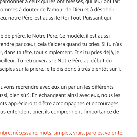
ardonner à ceux qui les ont blessés, qui leur ont fait
s hommes à douter de l‘amour de Dieu et à désobéir,
eu, notre Père, est aussi le Roi Tout-Puissant qui
e de prière, le Notre Père. Ce modèle, il est aussi
endre par cœur, cela t’aidera quand tu pries. Si tu n’as
 dans ta tête, tout simplement. Et si tu pries déjà, je
meilleur. Tu retrouveras le Notre Père au début du
ples sur la prière. Je te dis donc à très bientôt sur 1,
ouvons reprendre avec eux un par un les différents
si, bien sûr). En échangeant ainsi avec eux, nous les
fants apprécieront d’être accompagnés et encouragés
ous entendent prier, ils comprennent l’importance de
mbre
,
nécessaire
,
mots
,
simples
,
vrais
,
paroles
,
volonté
,