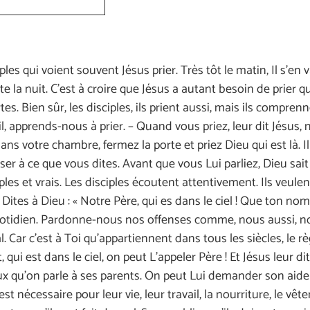
ples qui voient souvent Jésus prier. Très tôt le matin, Il s’en 
toute la nuit. C’est à croire que Jésus a autant besoin de prier
tes. Bien sûr, les disciples, ils prient aussi, mais ils compre
-il, apprends-nous à prier. – Quand vous priez, leur dit Jésus, 
 dans votre chambre, fermez la porte et priez Dieu qui est là.
à ce que vous dites. Avant que vous Lui parliez, Dieu sait dé
les et vrais. Les disciples écoutent attentivement. Ils veul
 Dites à Dieu : « Notre Père, qui es dans le ciel ! Que ton nom 
otidien. Pardonne-nous nos offenses comme, nous aussi, n
Car c’est à Toi qu’appartiennent dans tous les siècles, le règ
qui est dans le ciel, on peut L’appeler Père ! Et Jésus leur di
x qu’on parle à ses parents. On peut Lui demander son aide 
t nécessaire pour leur vie, leur travail, la nourriture, le vê