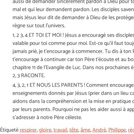
aussi de demander sincèrement pardon à Dieu pour tout c
mal et qui leur demandent pardon. Les disciples savent
mais Jésus leur dit de demander à Dieu de les protéger 
règne sur tout l’univers.
1, 2 3, 4 ET TOI ET MOI ! Jésus a encouragé ses disciples
valable pour toi comme pour moi. Est-ce qu’il faut toujo
jamais prié, je t’encourage à commencer. Tu dis à ton Pè
t’encourage à continuer car ton Père t’écoute et au bo
chapitre 11 de l’Evangile de Luc. Dans nos prochaines ém
2, 3 RACONTE.
4, 3, 2, 1 ET NOUS LES PARENTS ! Comment encourager n
enseignements donnés par Jésus (prier dans un lieu cal
aidons dans la compréhension et la mise en pratique 
par leurs parents. Pourquoi ne pas les aider aussi à a
s’adresser à notre Père céleste.
Étiqueté
respirer
,
gloire
,
travail
,
tête
,
âme
,
André
,
Philippe
,
rè