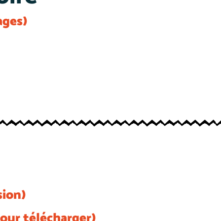
ages)
sion)
pour télécharger)