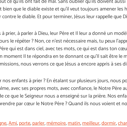
e qu’ils ont fait de mal. Sans oublier qu’ils doivent aussi p
 bien que le diable existe et qu’il veut toujours amener le
contre le diable. Et pour terminer, Jésus leur rappelle que Di
 à prier, à parler à Dieu, leur Père et Il leur a donné un modèl
urs le répéter ? Non, ce n’est nécessaire mais, tu peux l’appr
re qui est dans ciel, avec tes mots, ce qui est dans ton cœur,
n moment Il te répondra en te donnant ce qu’Il sait être le 
issions, nous verrons ce que Jésus a encore appris à ses disci
os enfants à prier ? En étalant sur plusieurs jours, nous p
me, avec ses propres mots, avec confiance, le Notre Père aus
de ce que le Seigneur nous a enseigné sur la prière. Nos en
pprendre par cœur le Notre Père ? Quand ils nous voient et n
gne
,
Ami
,
porte
,
parler
,
mémoire
,
matin
,
meilleur
,
dormir
,
cha