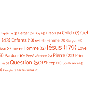
Ciel
Child
(17)
Berger
(6)
Brebis
(6)
Boy
(4)
Baptême
(3)
u
(43)
Enfants
(18)
Femme
(9)
evil
(6)
Garçon
(5)
Jésus
(179)
Homme
(12)
Love
ison
(4)
Healing
(1)
8)
Pierre
(22)
Prier
Pardon
(10)
Persévérance
(5)
Question
(50)
Sheep
(11)
Souffrance
(4)
chés
(2)
1)
застенчивая
(2)
Évangiles
(1)