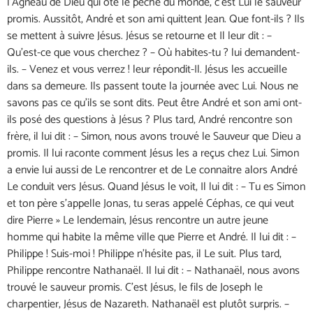
l’Agneau de Dieu qui ôte le péché du monde, c’est Lui le sauveur
promis. Aussitôt, André et son ami quittent Jean. Que font-ils ? Ils
se mettent à suivre Jésus. Jésus se retourne et Il leur dit : –
Qu’est-ce que vous cherchez ? – Où habites-tu ? lui demandent-
ils. – Venez et vous verrez ! leur répondit-Il. Jésus les accueille
dans sa demeure. Ils passent toute la journée avec Lui. Nous ne
savons pas ce qu’ils se sont dits. Peut être André et son ami ont-
ils posé des questions à Jésus ? Plus tard, André rencontre son
frère, il lui dit : – Simon, nous avons trouvé le Sauveur que Dieu a
promis. Il lui raconte comment Jésus les a reçus chez Lui. Simon
a envie lui aussi de Le rencontrer et de Le connaitre alors André
Le conduit vers Jésus. Quand Jésus le voit, Il lui dit : – Tu es Simon
et ton père s’appelle Jonas, tu seras appelé Céphas, ce qui veut
dire Pierre » Le lendemain, Jésus rencontre un autre jeune
homme qui habite la même ville que Pierre et André. Il lui dit : –
Philippe ! Suis-moi ! Philippe n’hésite pas, il Le suit. Plus tard,
Philippe rencontre Nathanaël. Il lui dit : – Nathanaël, nous avons
trouvé le sauveur promis. C’est Jésus, le fils de Joseph le
charpentier, Jésus de Nazareth. Nathanaël est plutôt surpris. –