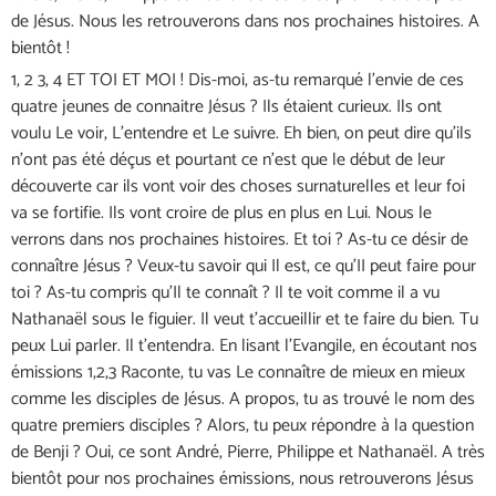
de Jésus. Nous les retrouverons dans nos prochaines histoires. A
bientôt !
1, 2 3, 4 ET TOI ET MOI ! Dis-moi, as-tu remarqué l’envie de ces
quatre jeunes de connaitre Jésus ? Ils étaient curieux. Ils ont
voulu Le voir, L’entendre et Le suivre. Eh bien, on peut dire qu’ils
n’ont pas été déçus et pourtant ce n’est que le début de leur
découverte car ils vont voir des choses surnaturelles et leur foi
va se fortifie. Ils vont croire de plus en plus en Lui. Nous le
verrons dans nos prochaines histoires. Et toi ? As-tu ce désir de
connaître Jésus ? Veux-tu savoir qui Il est, ce qu’II peut faire pour
toi ? As-tu compris qu’Il te connaît ? Il te voit comme il a vu
Nathanaël sous le figuier. Il veut t’accueillir et te faire du bien. Tu
peux Lui parler. Il t’entendra. En lisant l’Evangile, en écoutant nos
émissions 1,2,3 Raconte, tu vas Le connaître de mieux en mieux
comme les disciples de Jésus. A propos, tu as trouvé le nom des
quatre premiers disciples ? Alors, tu peux répondre à la question
de Benji ? Oui, ce sont André, Pierre, Philippe et Nathanaël. A très
bientôt pour nos prochaines émissions, nous retrouverons Jésus