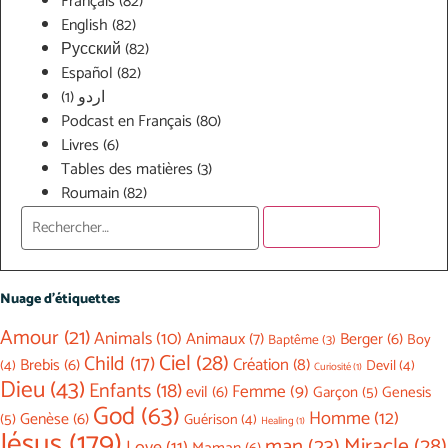
Français
(82)
English
(82)
Русский
(82)
Español
(82)
(1)
اردو
Podcast en Français
(80)
Livres
(6)
Tables des matières
(3)
Roumain
(82)
Nuage d’étiquettes
Amour
(21)
Animals
(10)
Animaux
(7)
Berger
(6)
Boy
Baptême
(3)
Ciel
(28)
Child
(17)
Création
(8)
Brebis
(6)
(4)
Devil
(4)
Curiosité
(1)
Dieu
(43)
Enfants
(18)
Femme
(9)
evil
(6)
Garçon
(5)
Genesis
God
(63)
Homme
(12)
(5)
Genèse
(6)
Guérison
(4)
Healing
(1)
Jésus
(179)
Miracle
(28)
man
(23)