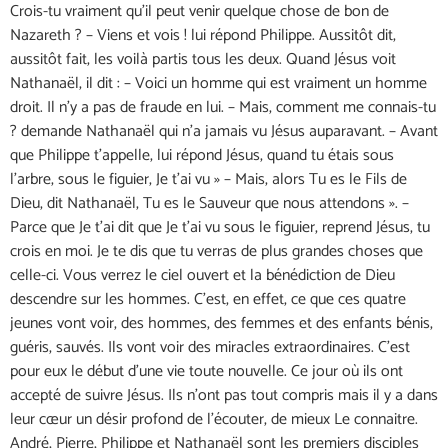
Crois-tu vraiment qu’il peut venir quelque chose de bon de
Nazareth ? – Viens et vois ! lui répond Philippe. Aussitôt dit,
aussitôt fait, les voilà partis tous les deux. Quand Jésus voit
Nathanaël, il dit : – Voici un homme qui est vraiment un homme
droit. Il n’y a pas de fraude en lui. – Mais, comment me connais-tu
? demande Nathanaël qui n’a jamais vu Jésus auparavant. – Avant
que Philippe t’appelle, lui répond Jésus, quand tu étais sous
l’arbre, sous le figuier, Je t’ai vu » – Mais, alors Tu es le Fils de
Dieu, dit Nathanaël, Tu es le Sauveur que nous attendons ». –
Parce que Je t’ai dit que Je t’ai vu sous le figuier, reprend Jésus, tu
crois en moi. Je te dis que tu verras de plus grandes choses que
celle-ci. Vous verrez le ciel ouvert et la bénédiction de Dieu
descendre sur les hommes. C’est, en effet, ce que ces quatre
jeunes vont voir, des hommes, des femmes et des enfants bénis,
guéris, sauvés. Ils vont voir des miracles extraordinaires. C’est
pour eux le début d’une vie toute nouvelle. Ce jour où ils ont
accepté de suivre Jésus. Ils n’ont pas tout compris mais il y a dans
leur cœur un désir profond de l’écouter, de mieux Le connaitre.
André, Pierre, Philippe et Nathanaël sont les premiers disciples