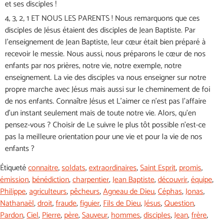
et ses disciples !
4, 3, 2, 1 ET NOUS LES PARENTS ! Nous remarquons que ces
disciples de Jésus étaient des disciples de Jean Baptiste. Par
l’enseignement de Jean Baptiste, leur cœur était bien préparé à
recevoir le messie. Nous aussi, nous préparons le cœur de nos
enfants par nos prières, notre vie, notre exemple, notre
enseignement. La vie des disciples va nous enseigner sur notre
propre marche avec Jésus mais aussi sur le cheminement de foi
de nos enfants. Connaître Jésus et L’aimer ce n’est pas l’affaire
d’un instant seulement mais de toute notre vie. Alors, qu’en
pensez-vous ? Choisir de Le suivre le plus tôt possible n’est-ce
pas la meilleure orientation pour une vie et pour la vie de nos
enfants ?
Étiqueté
connaitre
,
soldats
,
extraordinaires
,
Saint Esprit
,
promis
,
émission
,
bénédiction
,
charpentier
,
Jean Baptiste
,
découvrir
,
équipe
,
Philippe
,
agriculteurs
,
pêcheurs
,
Agneau de Dieu
,
Céphas
,
Jonas
,
Nathanaël
,
droit
,
fraude
,
figuier
,
Fils de Dieu
,
Jésus
,
Question
,
Pardon
,
Ciel
,
Pierre
,
père
,
Sauveur
,
hommes
,
disciples
,
Jean
,
frère
,