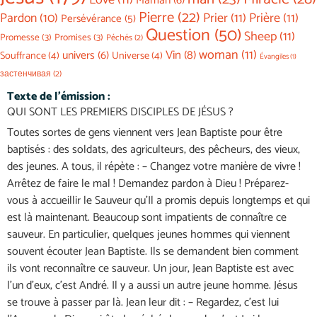
Love
(11)
Maman
(6)
Pierre
(22)
Prier
(11)
Prière
(11)
Pardon
(10)
Persévérance
(5)
Question
(50)
Sheep
(11)
Promesse
(3)
Promises
(3)
Péchés
(2)
woman
(11)
Vin
(8)
univers
(6)
Souffrance
(4)
Universe
(4)
Évangiles
(1)
застенчивая
(2)
Texte de l'émission :
QUI SONT LES PREMIERS DISCIPLES DE JÉSUS ?
Toutes sortes de gens viennent vers Jean Baptiste pour être
baptisés : des soldats, des agriculteurs, des pêcheurs, des vieux,
des jeunes. A tous, il répète : – Changez votre manière de vivre !
Arrêtez de faire le mal ! Demandez pardon à Dieu ! Préparez-
vous à accueillir le Sauveur qu’Il a promis depuis longtemps et qui
est là maintenant. Beaucoup sont impatients de connaître ce
sauveur. En particulier, quelques jeunes hommes qui viennent
souvent écouter Jean Baptiste. Ils se demandent bien comment
ils vont reconnaître ce sauveur. Un jour, Jean Baptiste est avec
l’un d’eux, c’est André. Il y a aussi un autre jeune homme. Jésus
se trouve à passer par là. Jean leur dit : – Regardez, c’est lui